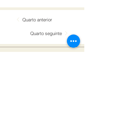
Quarto anterior
Quarto seguinte
Av. Roma, 116 - Jardim
Europa, Goiânia - GO
Seg - Sex : 08h - 18h
Sáb: 09h - 12h
(62) 9 9924-0536
(62) 9 9249-6534
(62) 99934-3740