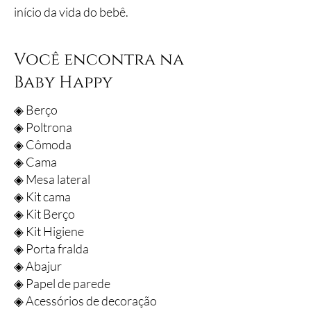
início da vida do bebê.
Você encontra na
Baby Happy
◈ Berço
◈ Poltrona
◈ Cômoda
◈ Cama
◈ Mesa lateral
◈ Kit cama
◈ Kit Berço
◈ Kit Higiene
◈ Porta fralda
◈ Abajur
◈ Papel de parede
◈ Acessórios de decoração