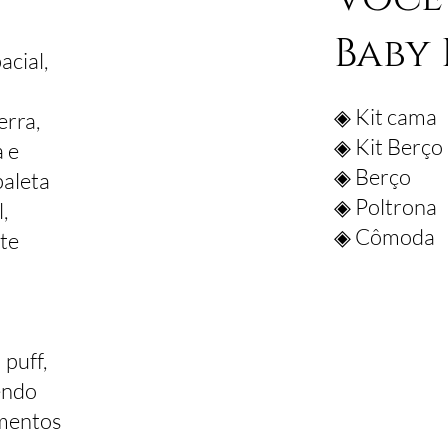
Baby
acial,
◈ Kit cama
erra,
◈ Kit Berço
 e
◈ Berço
paleta
◈ Poltrona
,
◈ Cômoda
te
puff,
endo
omentos