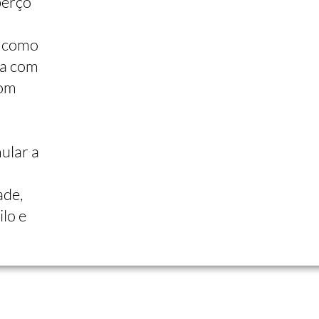
berço
s como
da com
com
ular a
ade,
lo e