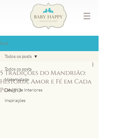
Post
Todos os posts
Todos os posts
5 Tradições do Mandrião:
Maternidade
História, Amor e Fé em Cada
Ponto
Design de Interiores
Inspirações