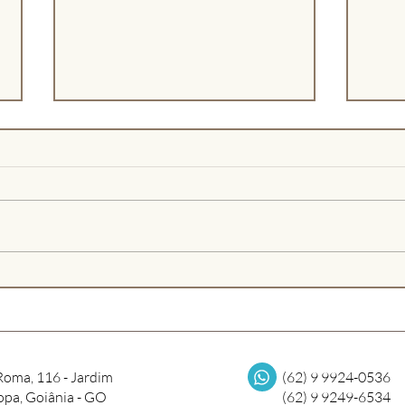
Rot
Carta aberta às mães
Roma, 116 - Jardim
(62) 9 9924-0536
opa, Goiânia - GO
(62) 9 9249-6534