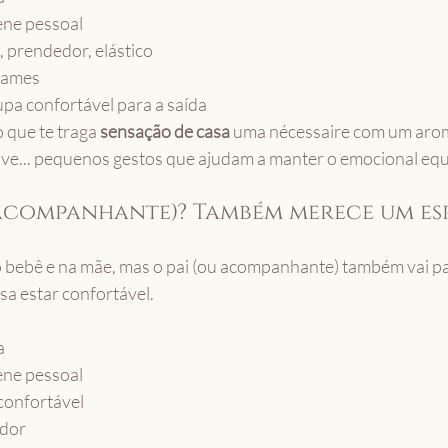
ene pessoal
, prendedor, elástico
xames
a confortável para a saída
 que te traga 
sensação de casa
 uma nécessaire com um arom
ave... pequenos gestos que ajudam a manter o emocional equ
u acompanhante)? Também merece um es
bebê e na mãe, mas o pai (ou acompanhante) também vai pa
sa estar confortável.
a
ene pessoal
confortável
ador