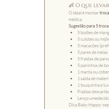
👶 O que levar
O ideal é montar 
troc
médica.
Sugestão para 5 troca
5 bodies de mang
5 culotes ou mij
5 macacões (pref
5 pares de meias
5 fraldas de pano
5 paninhos de bo
1 manta ou cober
1 saída de matern
1 touquinha e luva
Fraldas descartá
Lenço umedecido 
Dica Baby Happy: sep