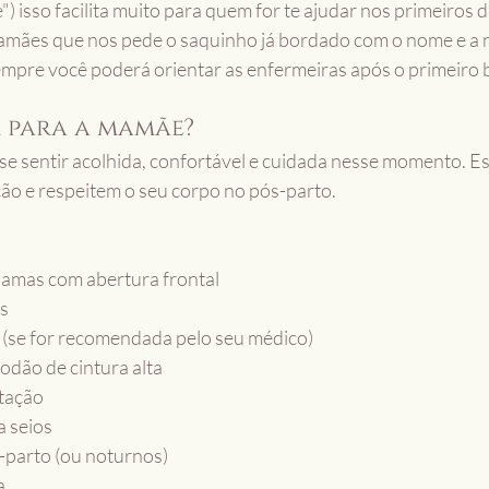
) isso facilita muito para quem for te ajudar nos primeiros d
ães que nos pede o saquinho já bordado com o nome e a 
mpre você poderá orientar as enfermeiras após o primeiro 
r para a mamãe?
 sentir acolhida, confortável e cuidada nesse momento. Es
ão e respeitem o seu corpo no pós-parto.
ijamas com abertura frontal
as
o (se for recomendada pelo seu médico)
godão de cintura alta
tação
 seios
parto (ou noturnos)
a