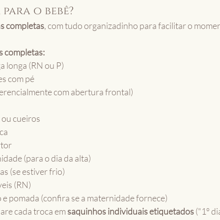
 para o bebê?
as completas
, com tudo organizadinho para facilitar o mome
s completas:
a longa (RN ou P)
ões com pé
erencialmente com abertura frontal)
 ou cueiros
ca
tor
idade (para o dia da alta)
s (se estiver frio)
veis (RN)
e pomada (confira se a maternidade fornece)
are cada troca em 
saquinhos individuais etiquetados
 ("1º di