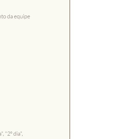
nto da equipe 
a", "2º dia", 