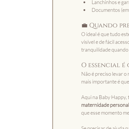
Lanchinhos e gar
Documentos (em 
💼 Quando pr
O ideal é que tudo est
visível e de fácil aces
tranquilidade quando 
O essencial é
Não é preciso levar o 
mais importante é que
Aqui na Baby Happy, 
maternidade personali
que esse momento me
Se precisar de ajuda p