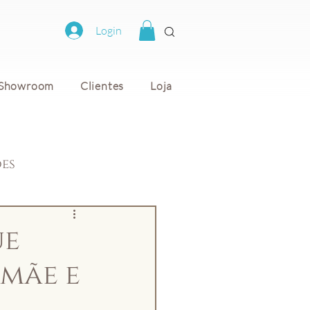
Login
Showroom
Clientes
Loja
ões
ue
 mãe e