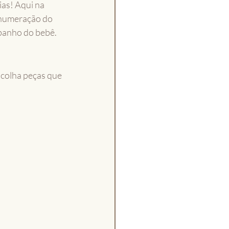
ias! Aqui na 
numeração do 
banho do bebê. 
colha peças que 