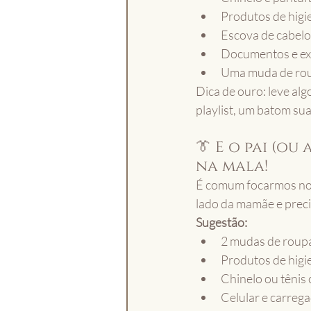
Produtos de higi
Escova de cabelo
Documentos e e
Uma muda de roup
Dica de ouro: leve algo
playlist, um batom su
👔 E o pai (o
na mala!
É comum focarmos no 
lado da mamãe e preci
Sugestão:
2 mudas de roup
Produtos de higi
Chinelo ou tênis 
Celular e carreg