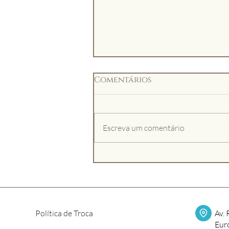
Comentários
Escreva um comentário
Montando o enxoval
do bebê? Comece pelo
que realmente importa
Política de Troca
Av. 
Eur