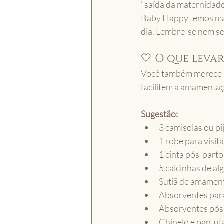
"saída da maternidade"
Baby Happy temos mam
dia. Lembre-se nem se
🤍 O que leva
Você também merece se
facilitem a amamentaç
Sugestão:
3 camisolas ou p
1 robe para visit
1 cinta pós-part
5 calcinhas de al
Sutiã de amamen
Absorventes para
Absorventes pós-
Chinelo e pantuf