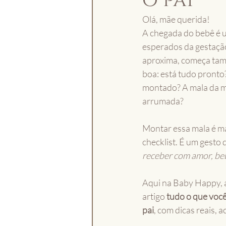
o pai
Olá, mãe querida!
A chegada do bebê é 
esperados da gestação
aproxima, começa tam
boa: está tudo pronto
montado? A mala da m
arrumada?
Montar essa mala é ma
checklist. É um gesto 
receber com amor, be
Aqui na Baby Happy, 
artigo 
tudo o que você
pai
, com dicas reais, 