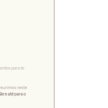
ontos para te 
reunimos neste 
e e até para o 