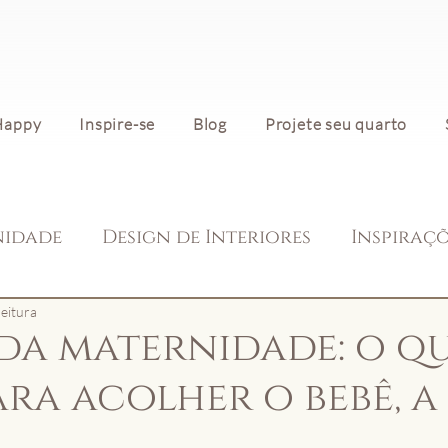
Happy
Inspire-se
Blog
Projete seu quarto
nidade
Design de Interiores
Inspiraç
leitura
da maternidade: o q
ara acolher o bebê, a