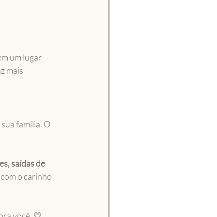
em um lugar 
az mais 
sua família. O 
s, saídas de 
o com o carinho 
pra você. 💛