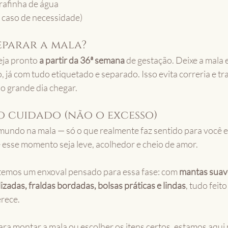
rafinha de água
caso de necessidade)
eparar a mala?
eja pronto 
a partir da 36ª semana
 de gestação. Deixe a mala 
so, já com tudo etiquetado e separado. Isso evita correria e tr
o grande dia chegar.
 o cuidado (não o excesso)
mundo na mala — só o que realmente faz sentido para você e 
 esse momento seja leve, acolhedor e cheio de amor.
temos um enxoval pensado para essa fase: com 
mantas suave
zadas, fraldas bordadas, bolsas práticas e lindas
, tudo feit
rece.
ara montar a mala ou escolher os itens certos, estamos aqui 