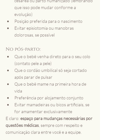
cesárea ou parto humanizado (lembrando 
que isso pode mudar conforme a 
evolução)
Posição preferida para o nascimento
Evitar episiotomia ou manobras 
dolorosas, se possível
No pós-parto:
Que o bebê venha direto para o seu colo 
(contato pele a pele)
Que o cordão umbilical só seja cortado 
após parar de pulsar
Que o bebê mame na primeira hora de 
vida
Preferência por alojamento conjunto
Evitar mamadeiras ou bicos artificiais, se 
for amamentar exclusivamente
E claro: 
espaço para mudanças necessárias por 
questões médicas
, sempre com respeito e 
comunicação clara entre você e a equipe.