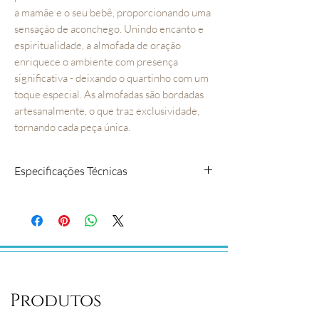
a mamãe e o seu bebê, proporcionando uma
sensação de aconchego. Unindo encanto e
espiritualidade, a almofada de oração
enriquece o ambiente com presença
significativa - deixando o quartinho com um
toque especial. As almofadas são bordadas
artesanalmente, o que traz exclusividade,
tornando cada peça única.
Especificações Técnicas
A almofada possui zíper, facilitando a
retirada do enchimento na hora de lavar;
São confeccionadas em tecido percal,
com acabamento de renda;
COMPOSIÇÃO: Tecido 100% algodão
MEDIDAS: 40cm x 30cm
Produtos
CONTEÚDO DA EMBALAGEM:
Almofada de Oração