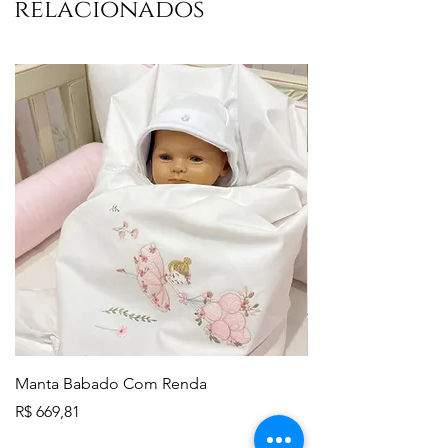
relacionados
Manta Babado Com Renda
Lençol de Berço - 
Preço
Preço
R$ 669,81
R$ 645,83