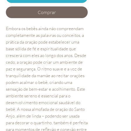
Comprar
Embora os bebês ainda não compreendam
completamente as palavras ou conceitos, a
prática da oração pode estabelecer uma
base sólida de fé e espiritualidade que
crescerá com eles ao longo dos anos. Desde
cedo, a oração pode criar um ambiente de
paz e segurança. O ritmo suave e a voz de
tranquilidade da mamãe ao recitar orações
podem acalmar o bebê, criando uma
sensação de bem-estar e acolhimento. Este
ambiente sereno é essencial para o
desenvolvimento emocional saudável do
bebê. A nossa almofada de oração do Santo
Anjo, além de linda – podendo ser usada
para decorar o quartinho, também é perfeita
para momentos de reflexão e conexão entre