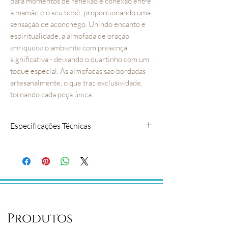
para momentos de reflexão e conexão entre
a mamãe e o seu bebê, proporcionando uma
sensação de aconchego. Unindo encanto e
espiritualidade, a almofada de oração
enriquece o ambiente com presença
significativa - deixando o quartinho com um
toque especial. As almofadas são bordadas
artesanalmente, o que traz exclusividade,
tornando cada peça única.
Especificações Técnicas
A almofada possui zíper,
facilitando a retirada do
enchimento na hora de lavar;
São confeccionadas em tecido
percal, com acabamento de
renda;
Produtos
COMPOSIÇÃO: Tecido