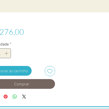
Preço
 276,00
idade
*
ionar ao carrinho
Comprar