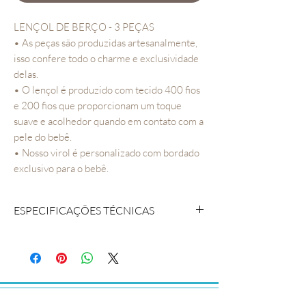
LENÇOL DE BERÇO - 3 PEÇAS
• As peças são produzidas artesanalmente,
isso confere todo o charme e exclusividade
delas.
• O lençol é produzido com tecido 400 fios
e 200 fios que proporcionam um toque
suave e acolhedor quando em contato com a
pele do bebê.
• Nosso virol é personalizado com bordado
exclusivo para o bebê.
ESPECIFICAÇÕES TÉCNICAS
COMPOSIÇAO: Tecido 400 fios 100%
algodão
CONTEÚDO DA EMBALAGEM:
Lençol de Elástico
Virol