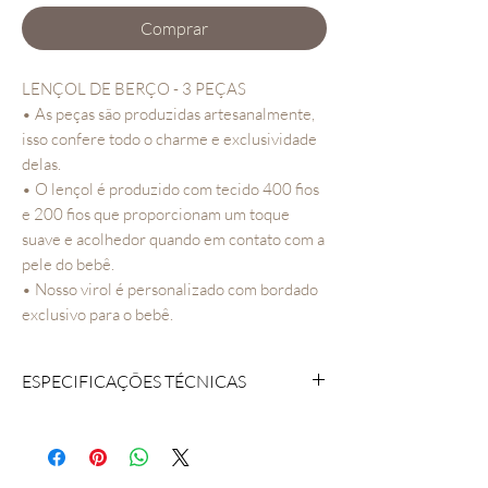
Comprar
LENÇOL DE BERÇO - 3 PEÇAS
• As peças são produzidas artesanalmente,
isso confere todo o charme e exclusividade
delas.
• O lençol é produzido com tecido 400 fios
e 200 fios que proporcionam um toque
suave e acolhedor quando em contato com a
pele do bebê.
• Nosso virol é personalizado com bordado
exclusivo para o bebê.
ESPECIFICAÇÕES TÉCNICAS
COMPOSIÇAO: Tecido 400 fios 100%
algodão
CONTEÚDO DA EMBALAGEM: