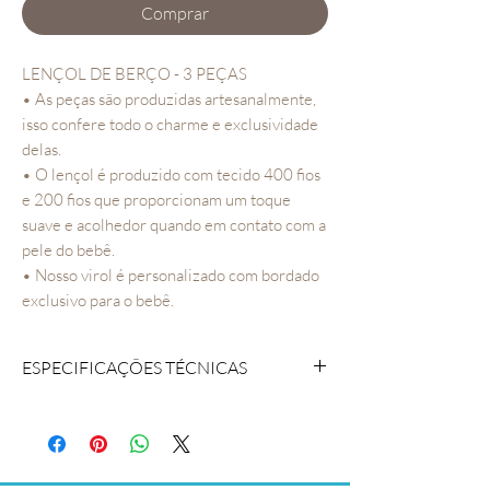
Comprar
LENÇOL DE BERÇO - 3 PEÇAS
• As peças são produzidas artesanalmente,
isso confere todo o charme e exclusividade
delas.
• O lençol é produzido com tecido 400 fios
e 200 fios que proporcionam um toque
suave e acolhedor quando em contato com a
pele do bebê.
• Nosso virol é personalizado com bordado
exclusivo para o bebê.
ESPECIFICAÇÕES TÉCNICAS
COMPOSIÇAO: Tecido 400 fios 100%
algodão
CONTEÚDO DA EMBALAGEM:
Lençol de Elástico