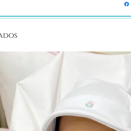
100% algodão
ados
 cm.