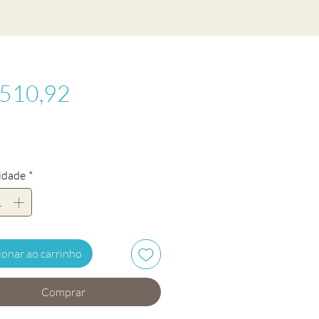
Preço
 510,92
idade
*
ionar ao carrinho
Comprar