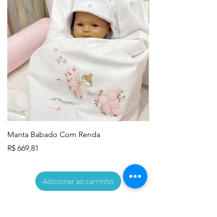
Manta Babado Com Renda
Lençol de Berço - 
Preço
Preço
R$ 669,81
R$ 645,83
Adicionar ao carrinho