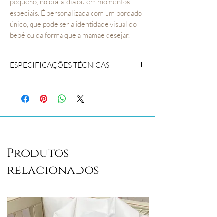
pequeno, no dia-a-dia ou em momentos
especiais. É personalizada com um bordado
único, que pode ser a identidade visual do
bebê ou da forma que a mamãe desejar.
ESPECIFICAÇÕES TÉCNICAS
COMPOSIÇÃO:Tecido 100% algodão
CONTEÚDO DA EMBALAGEM: 01
manta
MEDIDAS 0,90 cm x 0,70 cm
Produtos
relacionados