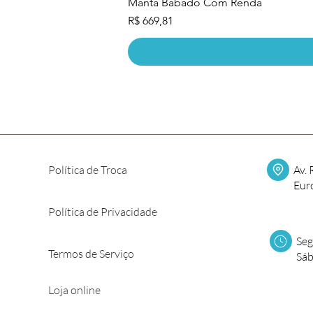
Manta Babado Com Renda
Preço
R$ 669,81
Política de Troca
Av. 
Eur
Política de Privacidade
Seg
Termos de Serviço
Sáb
Loja online