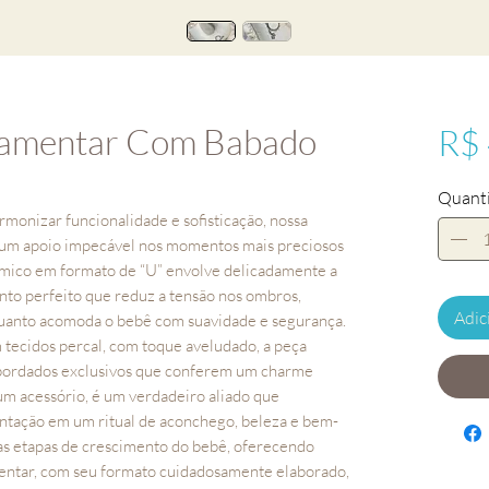
amentar Com Babado
R$
Quant
onizar funcionalidade e sofisticação, nossa
um apoio impecável nos momentos mais preciosos
ômico em formato de “U” envolve delicadamente a
nto perfeito que reduz a tensão nos ombros,
Adic
quanto acomoda o bebê com suavidade e segurança.
tecidos percal, com toque aveludado, a peça
bordados exclusivos que conferem um charme
um acessório, é um verdadeiro aliado que
ntação em um ritual de aconchego, beleza e bem-
as etapas de crescimento do bebê, oferecendo
sentar, com seu formato cuidadosamente elaborado,