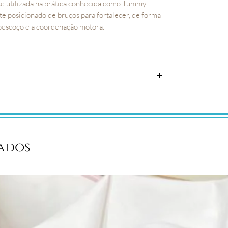
 utilizada na prática conhecida como Tummy
e posicionado de bruços para fortalecer, de forma
 pescoço e a coordenação motora.
íper, facilitando a retirada do enchimento na
 algodão
ados
 Almofada Amamentação