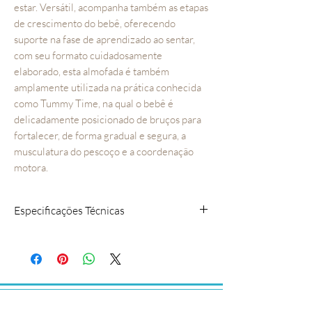
estar. Versátil, acompanha também as etapas
de crescimento do bebê, oferecendo
suporte na fase de aprendizado ao sentar,
com seu formato cuidadosamente
elaborado, esta almofada é também
amplamente utilizada na prática conhecida
como Tummy Time, na qual o bebê é
delicadamente posicionado de bruços para
fortalecer, de forma gradual e segura, a
musculatura do pescoço e a coordenação
motora.
Especificações Técnicas
A almofada de amamentar possui zíper,
facilitando a retirada do enchimento na
hora de lavar.
COMPOSIÇÃO: Tecidos 100%
algodão