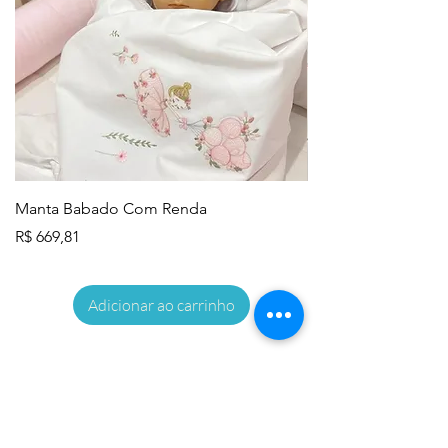
Manta Babado Com Renda
Lençol de Berço - 
Preço
Preço
R$ 669,81
R$ 645,83
Adicionar ao carrinho