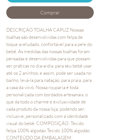
Comprar
DESCRIÇÃO TOALHA CAPUZ Nossas
toalhas são desenvolvidas com felpa de
toque aveludado, confortável para a pele do
bebê. As medidas das nossas toalhas foram
pensadas e desenvolvidas para que possam
ser práticas no dia-a-dia, para seu bebê usar
até os 2 aninhos, e assim, pode ser usada no
banho, levá-la para natação, para praia, para
a casa da vovó. Nossa rouparia é toda
personalizada com bordados artesanais, o
que da todo o charme e exclusividade de
cada produto da nossa loja, podendo ser,
inclusive, personalizado com a identidade
visual do bebê. COMPOSIÇÃO: Tecido
felpa 100% algodão Tecido 100% algodão
CONTEÚDO DA EMBALAGEM: