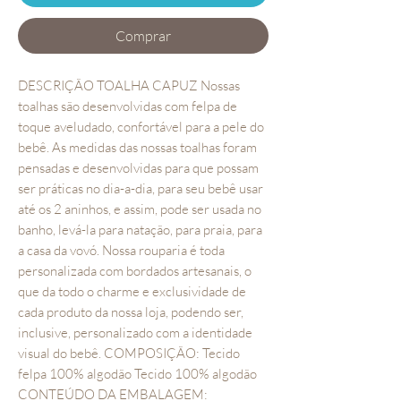
Comprar
DESCRIÇÃO TOALHA CAPUZ Nossas
toalhas são desenvolvidas com felpa de
toque aveludado, confortável para a pele do
bebê. As medidas das nossas toalhas foram
pensadas e desenvolvidas para que possam
ser práticas no dia-a-dia, para seu bebê usar
até os 2 aninhos, e assim, pode ser usada no
banho, levá-la para natação, para praia, para
a casa da vovó. Nossa rouparia é toda
personalizada com bordados artesanais, o
que da todo o charme e exclusividade de
cada produto da nossa loja, podendo ser,
inclusive, personalizado com a identidade
visual do bebê. COMPOSIÇÃO: Tecido
felpa 100% algodão Tecido 100% algodão
CONTEÚDO DA EMBALAGEM: