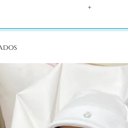
dão, dupla camada.
nos
ados