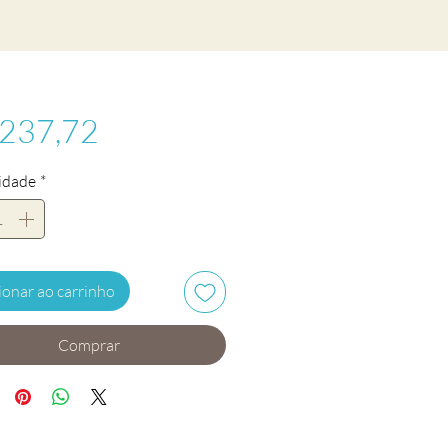
Preço
 237,72
idade
*
ionar ao carrinho
Comprar