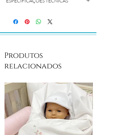
ESPECIFICAÇÕES TÉCNICAS
COMPOSIÇÃO: Tecido 100% algodão,
dupla camada.
CONTEÚDO DO PACOTE: 05 Panos
DIMENSÕES: 68 cm x 67 cm
Produtos
relacionados