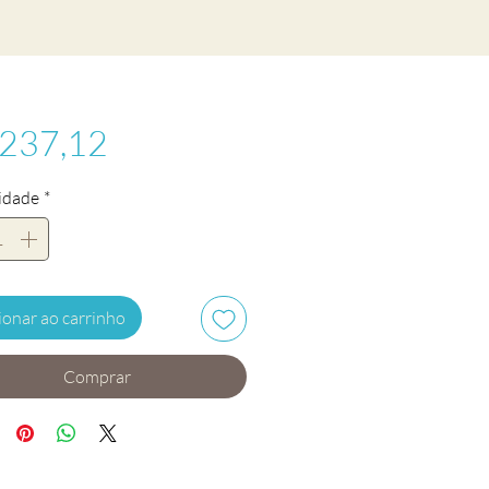
Preço
 237,12
idade
*
ionar ao carrinho
Comprar