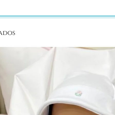
dão, dupla camada.
nos
ados