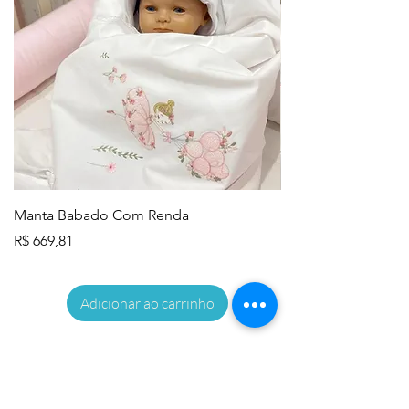
Manta Babado Com Renda
Lençol de Berço - 
Preço
Preço
R$ 669,81
R$ 645,83
Adicionar ao carrinho