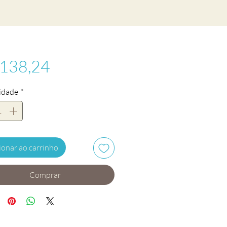
Preço
 138,24
idade
*
ionar ao carrinho
Comprar