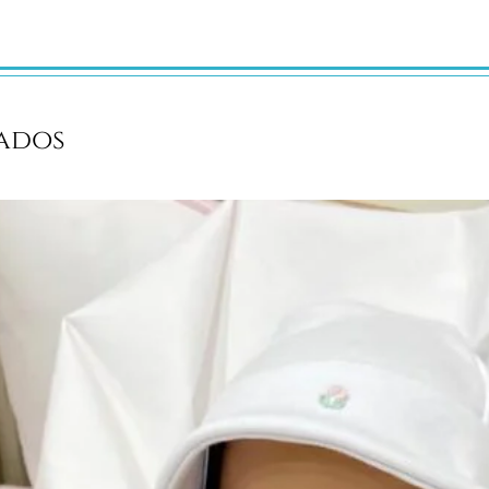
ão
ados