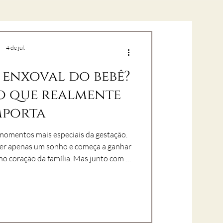
4 de jul.
enxoval do bebê?
o que realmente
mporta
momentos mais especiais da gestação.
ser apenas um sonho e começa a ganhar
o da família. Mas junto com a
ém surgem as dúvidas.