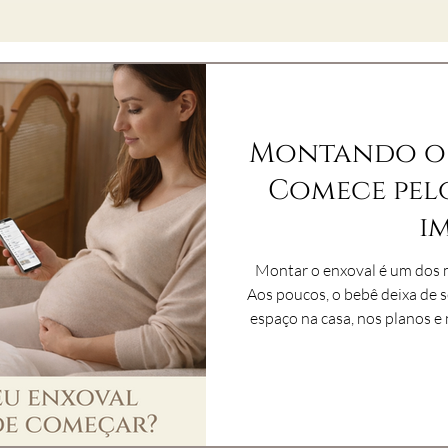
Montando o 
Comece pel
i
Montar o enxoval é um dos 
Aos poucos, o bebê deixa de 
espaço na casa, nos planos e no coraçã
emoção tamb