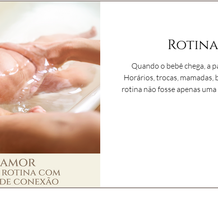
Rotin
Quando o bebê chega, a pa
Horários, trocas, mamadas, banho
rotina não fosse apenas uma s
verdade, o cenário mais bonito da cone
Afeto, acreditamos que é no 
nos pequenos gestos repet