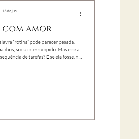
13 de jun.
a com amor
lavra “rotina” pode parecer pesada.
s, sono interrompido. Mas e se a
equência de tarefas? E se ela fosse, na
xão? No Clube Cuidado e
cotidiano que o vínculo se fortalece. É
idos todos os dias que o amor ganha
forma.