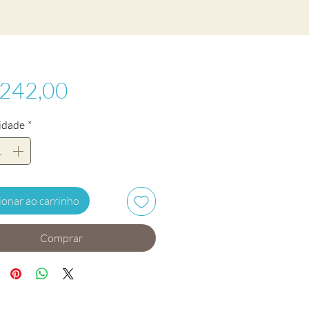
Preço
 242,00
idade
*
ionar ao carrinho
Comprar