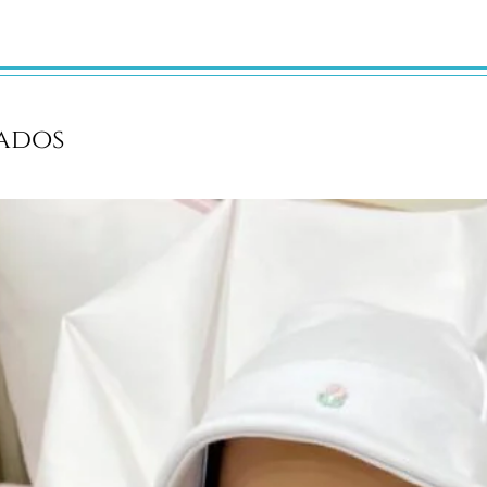
dão, dupla camada.
aldas
ados